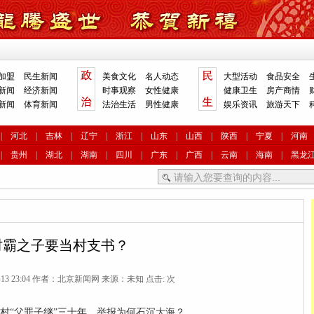
加盟
民生新闻
美食文化
名人动态
大型活动
食品安全
新闻
经济新闻
时事观察
女性健康
健康卫生
房产商情
新闻
体育新闻
法治生活
男性健康
娱乐资讯
旅游天下
|
河北
|
吉林
|
辽宁
|
浙江
|
山东
|
山西
|
陕西
|
宁夏
|
河南
|
贵州
|
湖北
|
湖南
|
四川
|
广东
|
广西
|
云南
|
海南
|
黑龙
村霸之子要当村支书？
03-13 23:04 作者：北京新闻网 来源：未知 点击:
次
村“父罪子继”三十年，举报为何石沉大海？