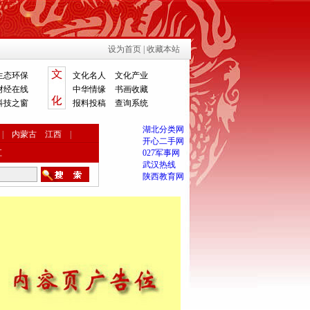
设为首页
|
收藏本站
生态环保
文化名人
文化产业
财经在线
中华情缘
书画收藏
科技之窗
报料投稿
查询系统
湖北分类网
|
内蒙古
江西
|
开心二手网
江
027军事网
武汉热线
陕西教育网