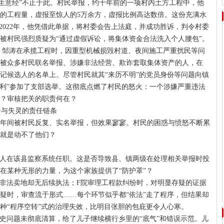
“生意经”不止于此。村民举报，约十年前的一项村内土方工程中，他
0方的工程量，虚报至惊人的5万余方，虚报比例高达数倍。这份充满水
2022年，他凭借此单据，将村委会告上法庭，并成功胜诉，判令村委
举被村民强烈质疑为“通过虚假诉讼，将集体资金合法洗入个人腰包”。
，邹涛在承揽工程时，因重型机械损毁村道、夜间施工严重扰民等问
被众多村民联名举报、涉嫌非法经营、欺诈套取集体资产的人，在
书记候选人的名单上。尽管村民就其“来历不明”的党员身份等问题向镇
顺利”参加了支部选举。这彻底点燃了村民的怒火：一个涉嫌严重违法
？审核把关的职责何在？
云与失灵的责任链条
年间被村民反复、实名举报，但效果寥寥。村民的困惑与愤怒不断累
就是动不了他们？
，有人在该县监察系统任职。这是否导致县、镇两级在处理相关举报时投
在某种无形的力量，为这个家族提供了“防护罩”？
认定非法卖地却无后续执法；F院审理工程款纠纷时，对明显存疑的证据
疑时，审查流于形式……每个环节似乎都“依法”走了程序，但结果却
种“程序空转”式的治理失效，比明目张胆的包庇更令人心寒。
的历史问题未彻底清算，给了儿子继续横行乡里的“底气”和错误示范。儿