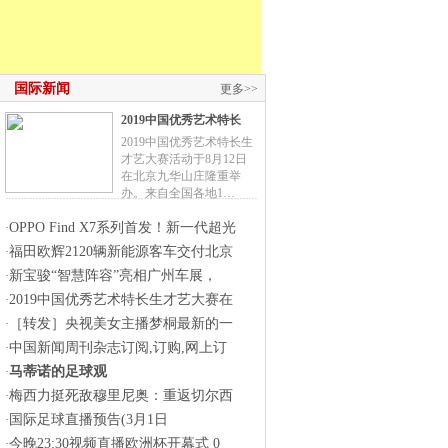
国际新闻
更多>>
2019中国优秀艺术特长
2019中国优秀艺术特长生
才艺大赛活动于8月12日
在北京九华山庄隆重举
办。来自全国各地1…
OPPO Find X7系列首发！新一代超光
·
福田欧辉2120辆新能源客车交付北京
·
新宝骏“智慧阵容”亮相广州车展，
·
2019中国优秀艺术特长生才艺大赛在
·
［转发］央视美女主播梦桐最新的一
·
中国新闻周刊杂志订阅,订购,网上订
·
马蒂诺的足球观
·
梅西力挺死敌穆里尼奥：重返切尔西
·
国际足球直播预告(3月1日
·
今晚23:30视频直播欧洲杯开幕式 0
·