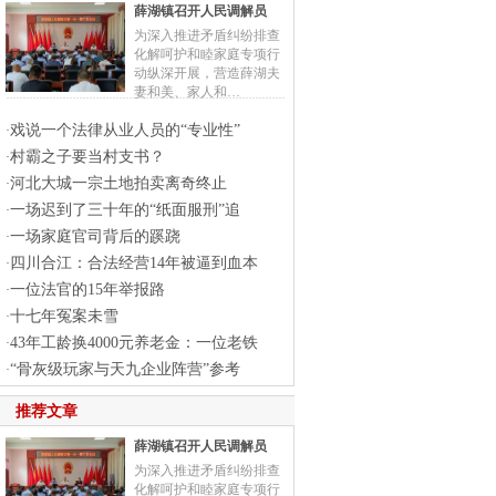
薛湖镇召开人民调解员
为深入推进矛盾纠纷排查
化解呵护和睦家庭专项行
动纵深开展，营造薛湖夫
妻和美、家人和…
戏说一个法律从业人员的“专业性”
·
村霸之子要当村支书？
·
河北大城一宗土地拍卖离奇终止
·
一场迟到了三十年的“纸面服刑”追
·
一场家庭官司背后的蹊跷
·
四川合江：合法经营14年被逼到血本
·
一位法官的15年举报路
·
十七年冤案未雪
·
43年工龄换4000元养老金：一位老铁
·
“骨灰级玩家与天九企业阵营”参考
·
推荐文章
薛湖镇召开人民调解员
为深入推进矛盾纠纷排查
化解呵护和睦家庭专项行