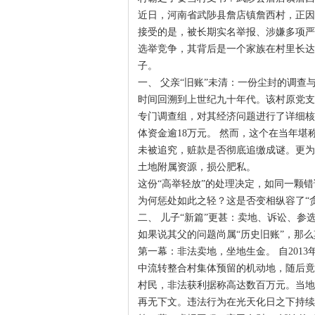
近日，河南省武陟县詹店镇詹西村，正因
接受的是，被长期实名举报、涉嫌多项严
选举竞争，其背后是一个家族在村里长达
子。
一、 父亲“旧账”未清：一份尘封的调查
时间回溯到上世纪九十年代。该村原党支
专门调查组，对其经济问题进行了详细核
体资金逾18万元。 然而，这个在当年堪
未被追究，赃款是否彻底追缴成谜。更为
土地附属资源，损公肥私。
这份“高举轻放”的处理决定，如同一颗
为何惩处如此之轻？这是否变相纵容了“
二、 儿子“新篇”更甚：卖地、诉讼、参选
如果说其父的问题尚属“历史旧账”，那
第一幕：非法卖地，坐地生金。 自201
中流转整合村集体预留的机动地，随后竟
村民，非法获利据称高达数百万元。当地
再无下文。违法行为在光天化日之下持续