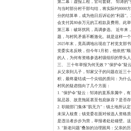
第二幕：虚报工程，官司套财。 邹涛的
与当时部分村干部勾结，将实际约800
分的结算单，成为他日后诉讼的“利器”。
会支付其80余万元的工程款及费用。此
第三幕：破坏扰民，高调参选。 近年来
题，与村民矛盾不断激化。就是这样一个
2025年末，竟高调地出现在了村党支部
党委实名反映，但今年1月初，他依然“
的人，为何有资格参选村级组织的带头人
三、 三十年举报为何无效？“保护伞”疑
从父亲到儿子，邹家父子的问题在近三十
积，最终凝结成一个尖锐的质问：为什么
村民的疑虑指向了几个方面：
1. “保护伞”疑云：邹涛的直系亲属中
鼠忌器、故意拖延甚至包庇纵容？是否存
2. 职能部门集体“肌无力”：镇土地所
未深入核查；镇党委在面对候选人资格质
是违法者步步为营，举报者处处碰壁。这
3. “新老问题”叠加的治理困局：父亲