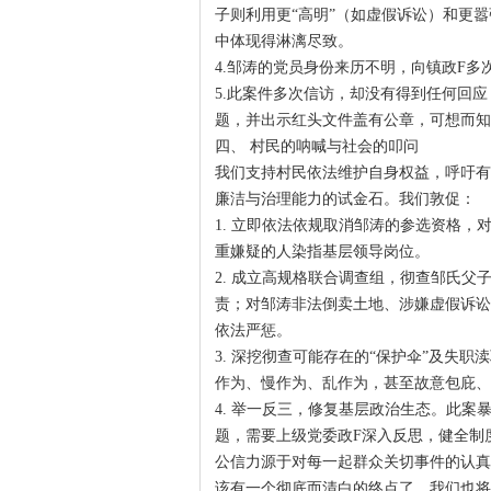
子则利用更“高明”（如虚假诉讼）和更
中体现得淋漓尽致。
4.邹涛的党员身份来历不明，向镇政F多
5.此案件多次信访，却没有得到任何回应
题，并出示红头文件盖有公章，可想而知
四、 村民的呐喊与社会的叩问
我们支持村民依法维护自身权益，呼吁有
廉洁与治理能力的试金石。我们敦促：
1. 立即依法依规取消邹涛的参选资格
重嫌疑的人染指基层领导岗位。
2. 成立高规格联合调查组，彻查邹氏
责；对邹涛非法倒卖土地、涉嫌虚假诉讼
依法严惩。
3. 深挖彻查可能存在的“保护伞”及失
作为、慢作为、乱作为，甚至故意包庇、
4. 举一反三，修复基层政治生态。此案
题，需要上级党委政F深入反思，健全制
公信力源于对每一起群众关切事件的认真
该有一个彻底而清白的终点了。我们也将