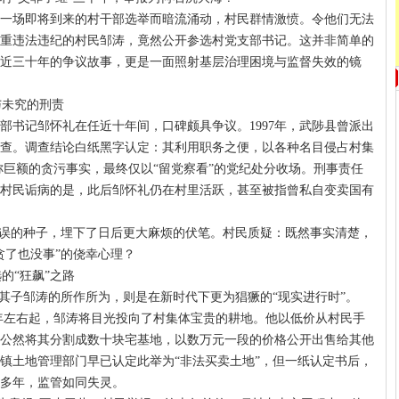
一场即将到来的村干部选举而暗流涌动，村民群情激愤。令他们无法
重违法违纪的村民邹涛，竟然公开参选村党支部书记。这并非简单的
近三十年的争议故事，更是一面照射基层治理困境与监督失效的镜
与未究的刑责
部书记邹怀礼在任近十年间，口碑颇具争议。1997年，武陟县曾派出
查。调查结论白纸黑字认定：其利用职务之便，以各种名目侵占村集
称巨额的贪污事实，最终仅以“留党察看”的党纪处分收场。刑事责任
村民诟病的是，此后邹怀礼仍在村里活跃，甚至被指曾私自变卖国有
错误的种子，埋下了日后更大麻烦的伏笔。村民质疑：既然事实清楚，
贪了也没事”的侥幸心理？
的“狂飙”之路
么其子邹涛的所作所为，则是在新时代下更为猖獗的“现实进行时”。
3年左右起，邹涛将目光投向了村集体宝贵的耕地。他以低价从村民手
公然将其分割成数十块宅基地，以数万元一段的价格公开出售给其他
镇土地管理部门早已认定此举为“非法买卖土地”，但一纸认定书后，
多年，监管如同失灵。