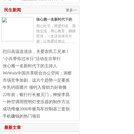
民生新闻
更多>>
张心雅一名新时代下的
用心吐字，用爱归音，用
情交流，用心教育，脚踏
星河，一支话筒挥斥方
遒，让热爱绽放让…
烈日高温送清凉，关爱农民工兄弟！
·
“小兵带你过水日”活动在京举行
·
张心雅一名新时代下的主持人
·
WeWork中国共享联合办公空间：洞察
·
市场竞争加剧，这六个趋势一定要抓
·
牛乳钙咀嚼片 领钙入骨助力好骨骼
·
22年前，银行行长被灭门，神探李昌
·
一种空调用照明灯变压器的制作方法
·
成功维修2006年驱鸟车控制器三套创
·
手机赚钱的热门项目
·
最新文章