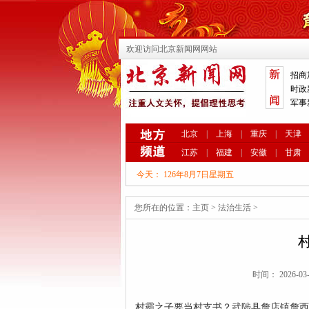
欢迎访问北京新闻网网站
招商
时政
军事
北京
|
上海
|
重庆
|
天津
江苏
|
福建
|
安徽
|
甘肃
今天：
126年8月7日星期五
您所在的位置：
主页
>
法治生活
>
时间： 2026-
村霸之子要当村支书？武陟县詹店镇詹西