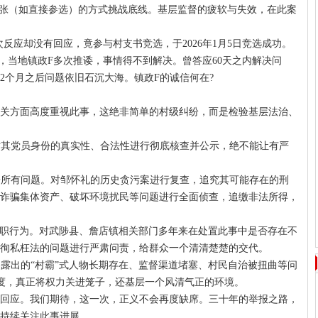
嚣张（如直接参选）的方式挑战底线。基层监督的疲软与失效，在此案
次反应却没有回应，竟参与村支书竞选，于2026年1月5日竞选成功。
，当地镇政F多次推诿，事情得不到解决。曾答应60天之内解决问
2个月之后问题依旧石沉大海。镇政F的诚信何在?
关方面高度重视此事，这绝非简单的村级纠纷，而是检验基层法治、
，对其党员身份的真实性、合法性进行彻底核查并公示，绝不能让有严
父子所有问题。对邹怀礼的历史贪污案进行复查，追究其可能存在的刑
诈骗集体资产、破坏环境扰民等问题进行全面侦查，追缴非法所得，
职渎职行为。对武陟县、詹店镇相关部门多年来在处置此事中是否存在不
徇私枉法的问题进行严肃问责，给群众一个清清楚楚的交代。
暴露出的“村霸”式人物长期存在、监督渠道堵塞、村民自治被扭曲等问
度，真正将权力关进笼子，还基层一个风清气正的环境。
回应。我们期待，这一次，正义不会再度缺席。三十年的举报之路，
持续关注此事进展。