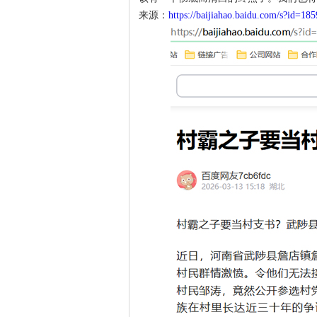
来源：
https://baijiahao.baidu.com/s?id=1