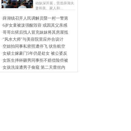
动纵深开展，营造薛湖夫
妻和美、家人和…
薛湖镇召开人民调解员暨一村一警第
·
6岁女童被泼强酸毁容 或因其父亲感
·
哥哥出狱后找人冒充妹妹将其房屋抵
·
“风水大师”与美容院里应外合设计
·
空姐拍同事私密照遭停飞 状告航空
·
女硕士嫁豪门5年仍是处女 被公婆反
·
女医生摔杯砸男同事拒不赔偿险些被
·
女孩洗澡遭男子偷窥 第二天蕾丝内
·