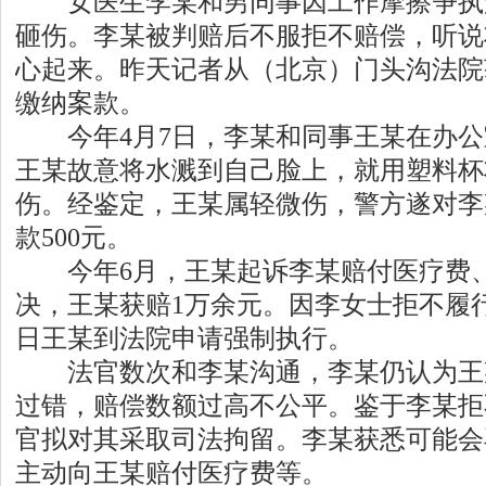
女医生李某和男同事因工作摩擦争执
砸伤。李某被判赔后不服拒不赔偿，听说
心起来。昨天记者从（北京）门头沟法院
缴纳案款。
今年4月7日，李某和同事王某在办公
王某故意将水溅到自己脸上，就用塑料杯
伤。经鉴定，王某属轻微伤，警方遂对李
款500元。
今年6月，王某起诉李某赔付医疗费、
决，王某获赔1万余元。因李女士拒不履行
日王某到法院申请强制执行。
法官数次和李某沟通，李某仍认为王
过错，赔偿数额过高不公平。鉴于李某拒
官拟对其采取司法拘留。李某获悉可能会
主动向王某赔付医疗费等。