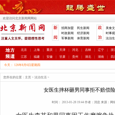
欢迎访问北京新闻网网站
招商加盟
民生新闻
美食文
时政新闻
经济新闻
时事观
军事新闻
体育新闻
法治生
北京
|
上海
|
重庆
|
天津
|
河北
|
吉林
|
辽宁
|
浙
江苏
|
福建
|
安徽
|
甘肃
|
贵州
|
湖北
|
湖南
|
四
今天：
126年8月6日星期四
您所在的位置：
主页
>
法治生活
>
女医生摔杯砸男同事拒不赔偿
时间： 2013-01-28 19:44 作者：消息 来源：网