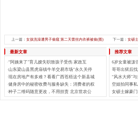
上一篇：
女孩洗澡遭男子偷窥 第二天蕾丝内衣裤被偷(图)
下一篇：
女硕士
最新文章
推荐文章
“阿姨来了”育儿嫂失职致孩子受伤 家政互
6岁女童被泼
·
山东梁山县黑虎庙镇牛羊交易市场“永久关停
哥哥出狱后找
·
现在房地产有多难？看看广西苍梧这个新县城
“风水大师”
·
健身房中的秘密收费与服务缺失：消费者的权
空姐拍同事私
·
种子二维码随意更改，不用担责 北京世农公
女硕士嫁豪门
·